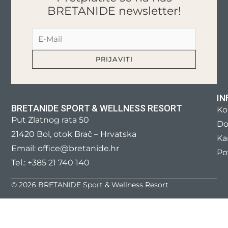
BRETANIDE newsletter!
IN
BRETANIDE SPORT & WELLNESS RESORT
Ko
Put Zlatnog rata 50
Do
21420 Bol, otok Brač – Hrvatska
Kar
Email: office@bretanide.hr
Po
Tel.: +385 21 740 140
© 2026 BRETANIDE Sport & Wellness Resort