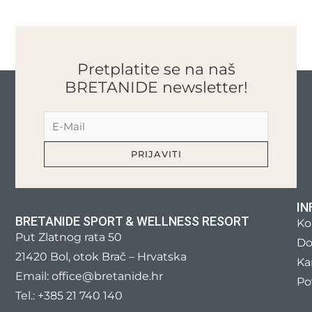
Pretplatite se na naš
BRETANIDE newsletter!
IN
BRETANIDE SPORT & WELLNESS RESORT
Ko
Put Zlatnog rata 50
Do
21420 Bol, otok Brač – Hrvatska
Kar
Email: office@bretanide.hr
Po
Tel.: +385 21 740 140