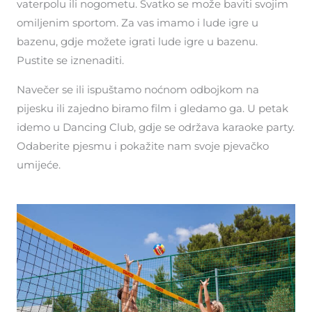
vaterpolu ili nogometu. Svatko se može baviti svojim
omiljenim sportom. Za vas imamo i lude igre u
bazenu, gdje možete igrati lude igre u bazenu.
Pustite se iznenaditi.
Navečer se ili ispuštamo noćnom odbojkom na
pijesku ili zajedno biramo film i gledamo ga. U petak
idemo u Dancing Club, gdje se održava karaoke party.
Odaberite pjesmu i pokažite nam svoje pjevačko
umijeće.