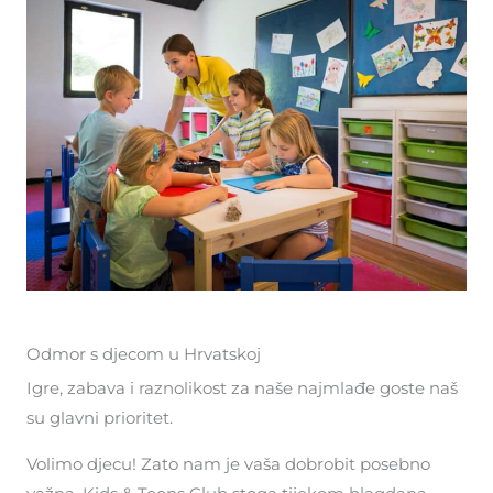
Odmor s djecom u Hrvatskoj
Igre, zabava i raznolikost za naše najmlađe goste naš
su glavni prioritet.
Volimo djecu! Zato nam je vaša dobrobit posebno