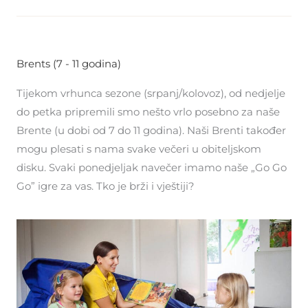
Brents (7 - 11 godina)
Tijekom vrhunca sezone (srpanj/kolovoz), od nedjelje
do petka pripremili smo nešto vrlo posebno za naše
Brente (u dobi od 7 do 11 godina). Naši Brenti također
mogu plesati s nama svake večeri u obiteljskom
disku. Svaki ponedjeljak navečer imamo naše „Go Go
Go” igre za vas. Tko je brži i vještiji?