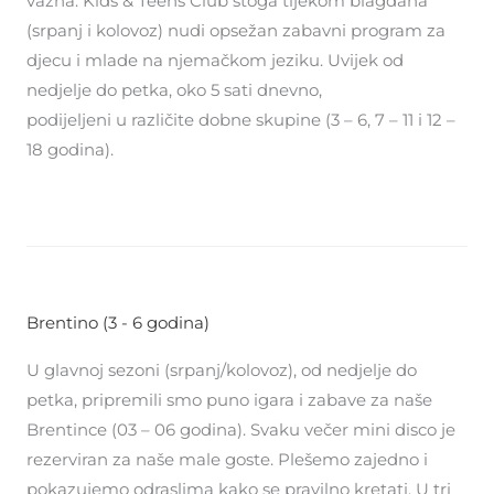
važna. Kids & Teens Club stoga tijekom blagdana
(srpanj i kolovoz) nudi opsežan zabavni program za
djecu i mlade na njemačkom jeziku. Uvijek od
nedjelje do petka, oko 5 sati dnevno,
podijeljeni u različite dobne skupine (3 – 6, 7 – 11 i 12 –
18 godina).
Brentino (3 - 6 godina)
U glavnoj sezoni (srpanj/kolovoz), od nedjelje do
petka, pripremili smo puno igara i zabave za naše
Brentince (03 – 06 godina). Svaku večer mini disco je
rezerviran za naše male goste. Plešemo zajedno i
pokazujemo odraslima kako se pravilno kretati. U tri