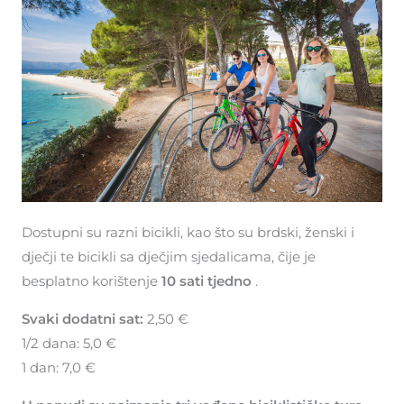
Dostupni su razni bicikli, kao što su brdski, ženski i
dječji te bicikli sa dječjim sjedalicama, čije je
besplatno korištenje
10 sati tjedno
.
Svaki dodatni sat:
2,50 €
1/2 dana: 5,0 €
1 dan: 7,0 €