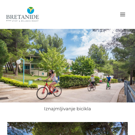
Skip
to
content
Iznajmljivanje bicikla