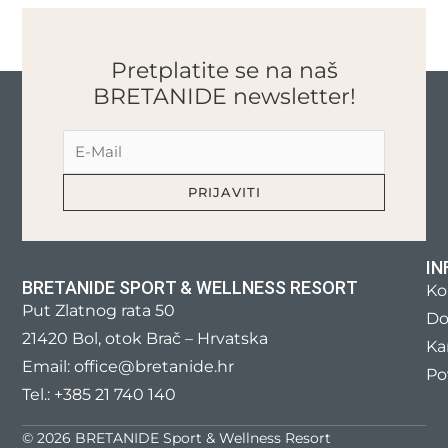
Pretplatite se na naš
BRETANIDE newsletter!
IN
BRETANIDE SPORT & WELLNESS RESORT
Ko
Put Zlatnog rata 50
Do
21420 Bol, otok Brač – Hrvatska
Kar
Email: office@bretanide.hr
Po
Tel.: +385 21 740 140
© 2026 BRETANIDE Sport & Wellness Resort