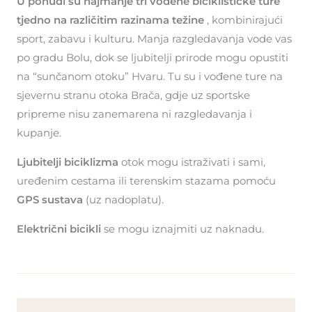
U ponudi su najmanje tri vođene biciklističke ture
tjedno na različitim razinama težine
, kombinirajući
sport, zabavu i kulturu. Manja razgledavanja vode vas
po gradu Bolu, dok se ljubitelji prirode mogu opustiti
na “sunčanom otoku” Hvaru. Tu su i vođene ture na
sjevernu stranu otoka Brača, gdje uz sportske
pripreme nisu zanemarena ni razgledavanja i
kupanje.
Ljubitelji biciklizma
otok mogu istraživati ​​i sami,
uređenim cestama ili terenskim stazama pomoću
GPS sustava
(uz nadoplatu).
Električni bicikli
se mogu iznajmiti uz naknadu.