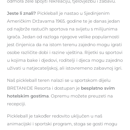
odmora žele spojiti rekreaciju, tjelovježbu i zabavu.
Jeste li znali?
Pickleball je nastao u Sjedinjenim
Američkim Državama 1965. godine te je danas jedan
od najbrže rastućih sportova na svijetu s milijunima
igrača. Jedan od razloga njegove velike popularnosti
jest činjenica da na istom terenu zajedno mogu igrati
osobe različite dobi i razine vještina. Rijetki su sportovi
u kojima bake i djedovi, roditelji i djeca mogu zajedno
uživati u natjecateljskoj, ali istovremeno zabavnoj igri.
Naš pickleball teren nalazi se u sportskom dijelu
BRETANIDE Resorta i dostupan je
besplatno svim
hotelskim gostima
. Opremu možete preuzeti na
recepciji.
Pickleball je također redovito uključen u naš
animacijski i sportski program, stoga se gosti mogu