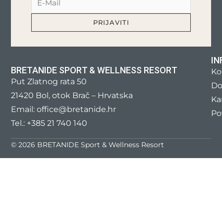
IN
BRETANIDE SPORT & WELLNESS RESORT
Ko
Put Zlatnog rata 50
Do
21420 Bol, otok Brač – Hrvatska
Kar
Email: office@bretanide.hr
Po
Tel.: +385 21 740 140
© 2026 BRETANIDE Sport & Wellness Resort