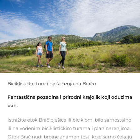
Biciklističke ture i pješačenja na Braču
Fantastična pozadina i prirodni krajolik koji oduzima
dah.
Istražite otok Brač pješice ili biciklom, bilo samostalno
ili na vođenim biciklističkim turama i planinarenjima.
Otok Brač nudi brojne znamenitosti koje samo čekaju